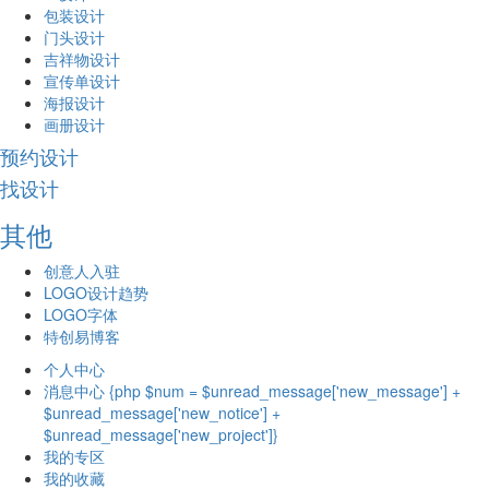
包装设计
门头设计
吉祥物设计
宣传单设计
海报设计
画册设计
预约设计
找设计
其他
创意人入驻
LOGO设计趋势
LOGO字体
特创易博客
个人中心
消息中心 {php $num = $unread_message['new_message'] +
$unread_message['new_notice'] +
$unread_message['new_project']}
我的专区
我的收藏