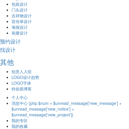
包装设计
门头设计
吉祥物设计
宣传单设计
海报设计
画册设计
预约设计
找设计
其他
创意人入驻
LOGO设计趋势
LOGO字体
特创易博客
个人中心
消息中心 {php $num = $unread_message['new_message'] +
$unread_message['new_notice'] +
$unread_message['new_project']}
我的专区
我的收藏