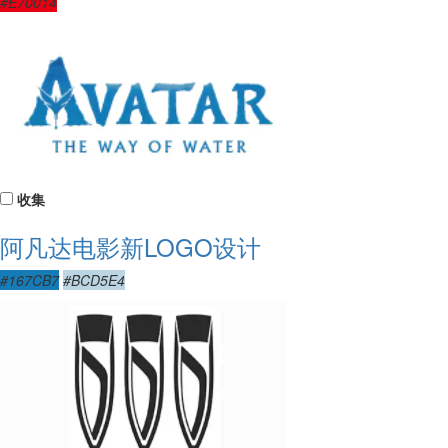
#E70014
收集
阿凡达电影新LOGO设计
#167CB7
#BCD5E4