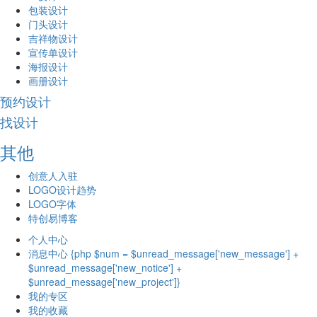
包装设计
门头设计
吉祥物设计
宣传单设计
海报设计
画册设计
预约设计
找设计
其他
创意人入驻
LOGO设计趋势
LOGO字体
特创易博客
个人中心
消息中心 {php $num = $unread_message['new_message'] +
$unread_message['new_notice'] +
$unread_message['new_project']}
我的专区
我的收藏