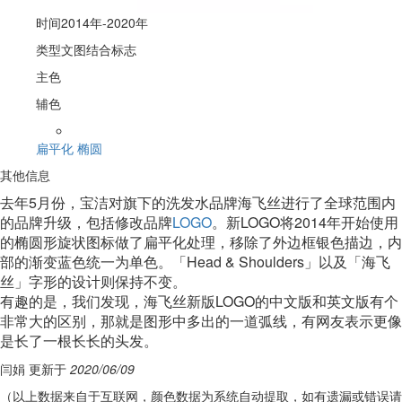
时间
2014年-2020年
类型
文图结合标志
主色
辅色
扁平化
椭圆
其他信息
去年5月份，宝洁对旗下的洗发水品牌海飞丝进行了全球范围内
的品牌升级，包括修改品牌
LOGO
。新LOGO将2014年开始使用
的椭圆形旋状图标做了扁平化处理，移除了外边框银色描边，内
部的渐变蓝色统一为单色。「Head & Shoulders」以及「海飞
丝」字形的设计则保持不变。
有趣的是，我们发现，海飞丝新版LOGO的中文版和英文版有个
非常大的区别，那就是图形中多出的一道弧线，有网友表示更像
是长了一根长长的头发。
闫娟 更新于
2020/06/09
（以上数据来自于互联网，颜色数据为系统自动提取，如有遗漏或错误请