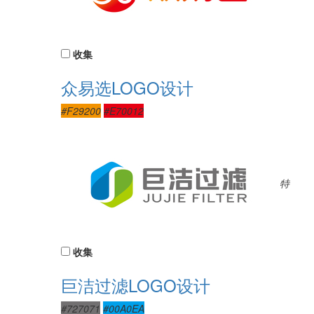
收集
众易选LOGO设计
#F29200
#E70012
特
收集
巨洁过滤LOGO设计
#727071
#00A0EA