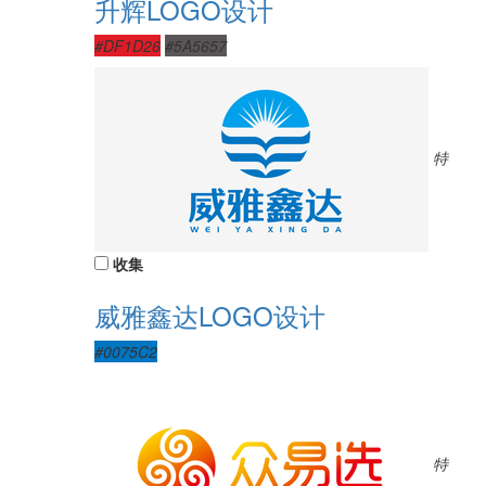
升辉LOGO设计
#DF1D26
#5A5657
特
收集
威雅鑫达LOGO设计
#0075C2
特