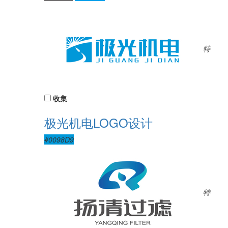
特
收集
极光机电LOGO设计
#0098D9
特