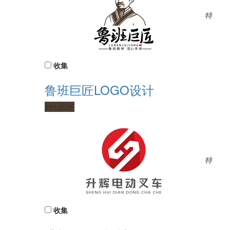
特
收集
鲁班巨匠LOGO设计
#513E2F
特
收集