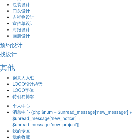
包装设计
门头设计
吉祥物设计
宣传单设计
海报设计
画册设计
预约设计
找设计
其他
创意人入驻
LOGO设计趋势
LOGO字体
特创易博客
个人中心
消息中心 {php $num = $unread_message['new_message'] +
$unread_message['new_notice'] +
$unread_message['new_project']}
我的专区
我的收藏