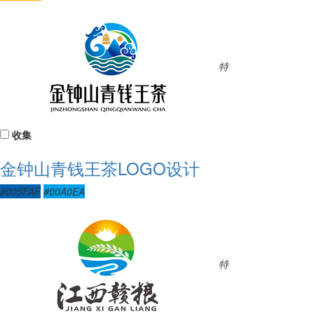
特
收集
金钟山青钱王茶LOGO设计
#005FAF
#00A0EA
特