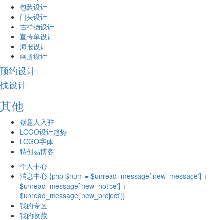
包装设计
门头设计
吉祥物设计
宣传单设计
海报设计
画册设计
预约设计
找设计
其他
创意人入驻
LOGO设计趋势
LOGO字体
特创易博客
个人中心
消息中心 {php $num = $unread_message['new_message'] +
$unread_message['new_notice'] +
$unread_message['new_project']}
我的专区
我的收藏