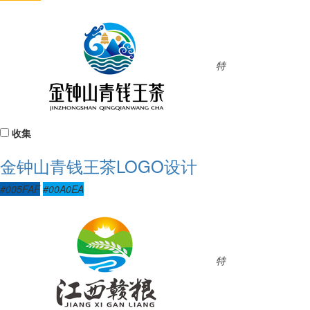
特
收集
金钟山青钱王茶LOGO设计
#005FAF
#00A0EA
特