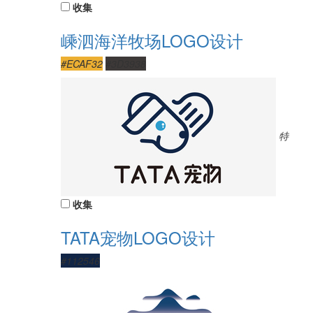
收集
嵊泗海洋牧场LOGO设计
#ECAF32
#3D3938
特
收集
TATA宠物LOGO设计
#112546