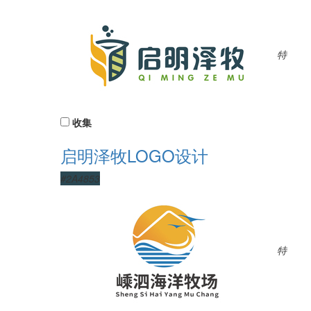
特
收集
启明泽牧LOGO设计
#2A4853
特