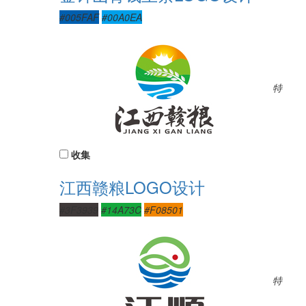
#005FAF
#00A0EA
特
收集
江西赣粮LOGO设计
#3F3939
#14A73C
#F08501
特