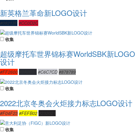
新英格兰革命新LOGO设计
#08213F
#CC0D2C
收集
超级摩托车世界锦标赛WorldSBK新LOGO
设计
#FF2600
#2A2B32
#C6C7CD
#878789
收集
2022北京冬奥会火炬接力标志LOGO设计
#F04F23
#FEFB02
#232021
收集