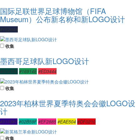
国际足联世界足球博物馆（FIFA
Museum）公布新名称和新LOGO设计
#1E2648
收集
墨西哥足球队新LOGO设计
#00433F
#16914E
#ED3444
收集
2023年柏林世界夏季特奥会会徽LOGO设
计
#310387
#02B59F
#EF2885
#EAE504
#DF0210
收集