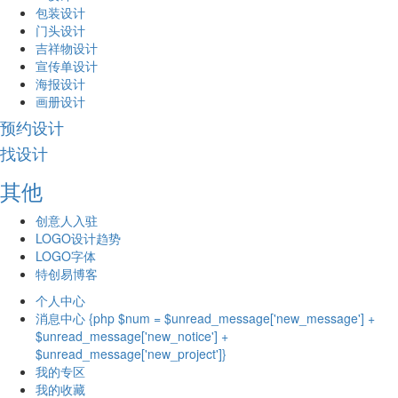
包装设计
门头设计
吉祥物设计
宣传单设计
海报设计
画册设计
预约设计
找设计
其他
创意人入驻
LOGO设计趋势
LOGO字体
特创易博客
个人中心
消息中心 {php $num = $unread_message['new_message'] +
$unread_message['new_notice'] +
$unread_message['new_project']}
我的专区
我的收藏