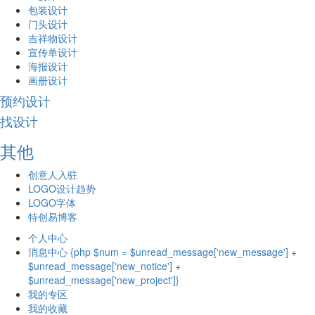
包装设计
门头设计
吉祥物设计
宣传单设计
海报设计
画册设计
预约设计
找设计
其他
创意人入驻
LOGO设计趋势
LOGO字体
特创易博客
个人中心
消息中心 {php $num = $unread_message['new_message'] +
$unread_message['new_notice'] +
$unread_message['new_project']}
我的专区
我的收藏