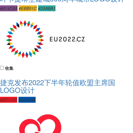
#814C8A
#EBB51C
#33ABA1
收集
捷克发布2022下半年轮值欧盟主席国
LOGO设计
#EE1720
#0054AA