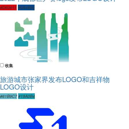
#D60611
#0A4B90
收集
旅游城市张家界发布LOGO和吉祥物
LOGO设计
#61B9C7
#19A0B4