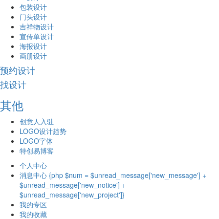
包装设计
门头设计
吉祥物设计
宣传单设计
海报设计
画册设计
预约设计
找设计
其他
创意人入驻
LOGO设计趋势
LOGO字体
特创易博客
个人中心
消息中心 {php $num = $unread_message['new_message'] +
$unread_message['new_notice'] +
$unread_message['new_project']}
我的专区
我的收藏