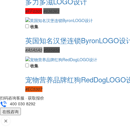
多力多滋LOGO设计
#FF0305
#636363
收集
英国知名汉堡连锁ByronLOGO设
#A5A5A5
#585858
收集
宠物营养品牌红狗RedDogLOGO
#EC5307
扫码咨询客服 · 获取报价
400 030 8292
在线咨询