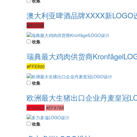
收集
澳大利亚啤酒品牌XXXX新LOGO
#B12129
收集
瑞典最大鸡肉供货商KronfågelL
#FFE500
收集
欧洲最大生猪出口企业丹麦皇冠L
#FD0923
#EF878A
收集