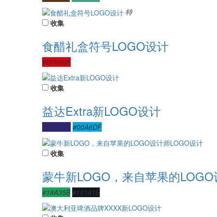
特
收集
食醋礼盒符号LOGO设计
#D7000F
收集
益达Extra新LOGO设计
#2F237C
#00A6DF
收集
蒙牛新LOGO，来自苹果的LOGO
#18A35B
#10181E