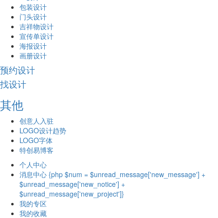
包装设计
门头设计
吉祥物设计
宣传单设计
海报设计
画册设计
预约设计
找设计
其他
创意人入驻
LOGO设计趋势
LOGO字体
特创易博客
个人中心
消息中心 {php $num = $unread_message['new_message'] +
$unread_message['new_notice'] +
$unread_message['new_project']}
我的专区
我的收藏