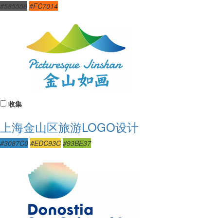
#585558
#FC7014
收集
上海金山区旅游LOGO设计
#3087C0
#EDC93C
#93BE37