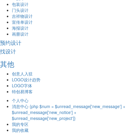
包装设计
门头设计
吉祥物设计
宣传单设计
海报设计
画册设计
预约设计
找设计
其他
创意人入驻
LOGO设计趋势
LOGO字体
特创易博客
个人中心
消息中心 {php $num = $unread_message['new_message'] +
$unread_message['new_notice'] +
$unread_message['new_project']}
我的专区
我的收藏