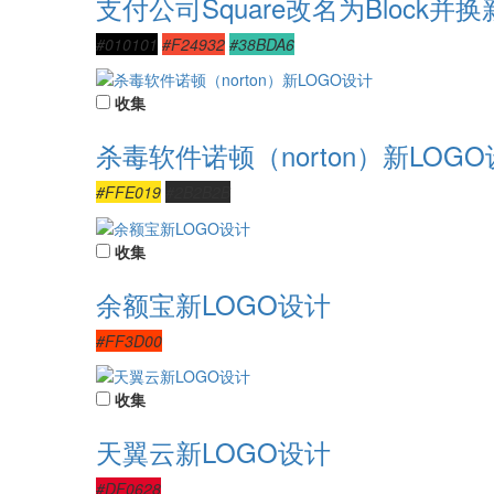
支付公司Square改名为Block并
#010101
#F24932
#38BDA6
收集
杀毒软件诺顿（norton）新LOG
#FFE019
#2B2B2B
收集
余额宝新LOGO设计
#FF3D00
收集
天翼云新LOGO设计
#DF0628