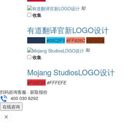
知
收集
有道翻译官新LOGO设计
#1B395A
#00C2F5
#FF826C
#8F2F04
知
收集
Mojang StudiosLOGO设计
#F02E3A
#FFFEFE
扫码咨询客服 · 获取报价
400 030 8292
在线咨询