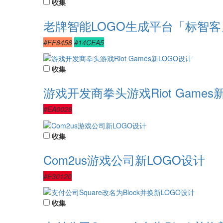
收集
老牌智能LOGO生成平台「标智客
#FF8458
#14CEA5
收集
游戏开发商拳头游戏Riot Games
#EA0028
收集
Com2us游戏公司新LOGO设计
#E30120
收集