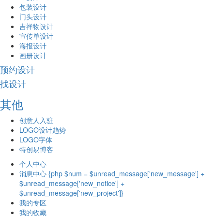
包装设计
门头设计
吉祥物设计
宣传单设计
海报设计
画册设计
预约设计
找设计
其他
创意人入驻
LOGO设计趋势
LOGO字体
特创易博客
个人中心
消息中心 {php $num = $unread_message['new_message'] +
$unread_message['new_notice'] +
$unread_message['new_project']}
我的专区
我的收藏