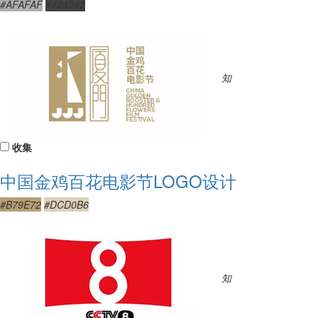
#AFAFAF
#424242
知
收集
中国金鸡百花电影节LOGO设计
#B79E72
#DCD0B6
知