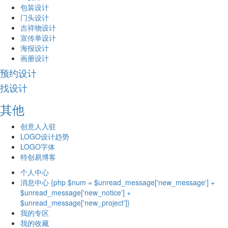
包装设计
门头设计
吉祥物设计
宣传单设计
海报设计
画册设计
预约设计
找设计
其他
创意人入驻
LOGO设计趋势
LOGO字体
特创易博客
个人中心
消息中心 {php $num = $unread_message['new_message'] +
$unread_message['new_notice'] +
$unread_message['new_project']}
我的专区
我的收藏