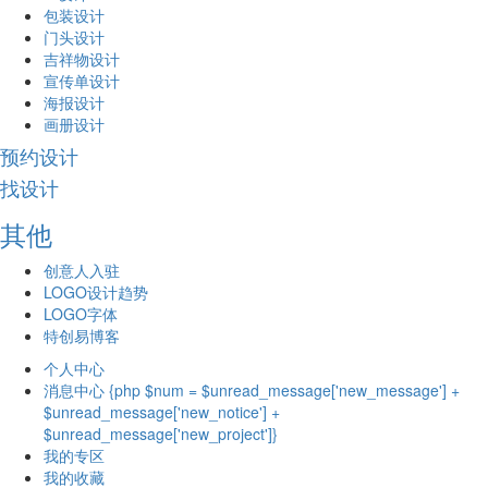
包装设计
门头设计
吉祥物设计
宣传单设计
海报设计
画册设计
预约设计
找设计
其他
创意人入驻
LOGO设计趋势
LOGO字体
特创易博客
个人中心
消息中心 {php $num = $unread_message['new_message'] +
$unread_message['new_notice'] +
$unread_message['new_project']}
我的专区
我的收藏