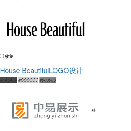
收集
House BeautifulLOGO设计
#4A4A4A
#CCCCCC
#808080
特