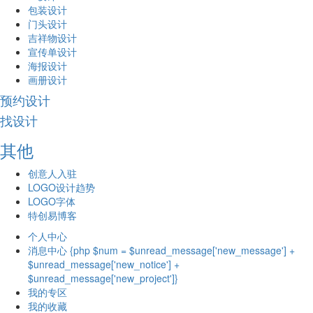
包装设计
门头设计
吉祥物设计
宣传单设计
海报设计
画册设计
预约设计
找设计
其他
创意人入驻
LOGO设计趋势
LOGO字体
特创易博客
个人中心
消息中心 {php $num = $unread_message['new_message'] +
$unread_message['new_notice'] +
$unread_message['new_project']}
我的专区
我的收藏