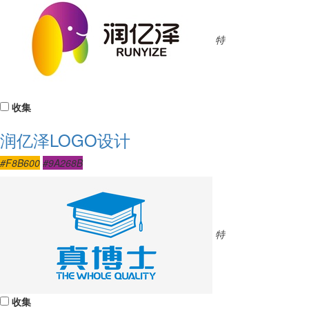
特
收集
润亿泽LOGO设计
#F8B600
#9A268B
特
收集