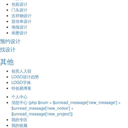
包装设计
门头设计
吉祥物设计
宣传单设计
海报设计
画册设计
预约设计
找设计
其他
创意人入驻
LOGO设计趋势
LOGO字体
特创易博客
个人中心
消息中心 {php $num = $unread_message['new_message'] +
$unread_message['new_notice'] +
$unread_message['new_project']}
我的专区
我的收藏