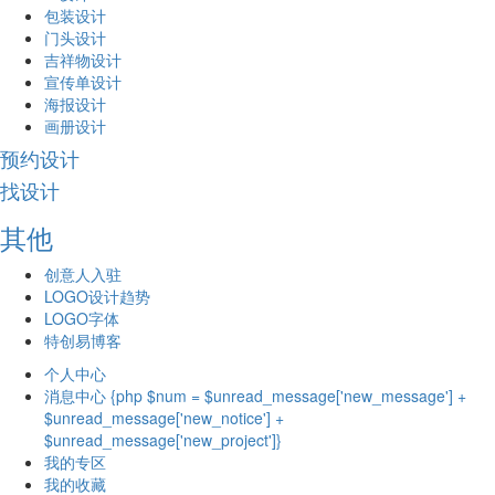
包装设计
门头设计
吉祥物设计
宣传单设计
海报设计
画册设计
预约设计
找设计
其他
创意人入驻
LOGO设计趋势
LOGO字体
特创易博客
个人中心
消息中心 {php $num = $unread_message['new_message'] +
$unread_message['new_notice'] +
$unread_message['new_project']}
我的专区
我的收藏