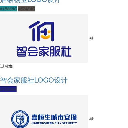
#1B868C
#574F4C
特
收集
智会家服社LOGO设计
#1D2089
特