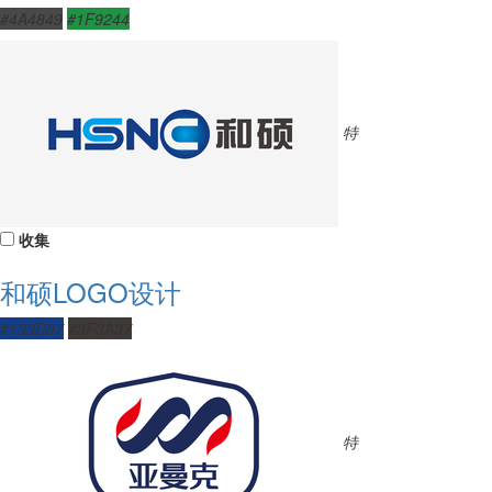
#4A4849
#1F9244
特
收集
和硕LOGO设计
#133D87
#3F3A37
特