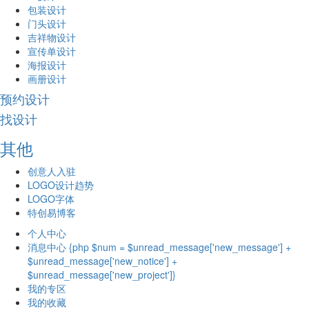
包装设计
门头设计
吉祥物设计
宣传单设计
海报设计
画册设计
预约设计
找设计
其他
创意人入驻
LOGO设计趋势
LOGO字体
特创易博客
个人中心
消息中心 {php $num = $unread_message['new_message'] +
$unread_message['new_notice'] +
$unread_message['new_project']}
我的专区
我的收藏