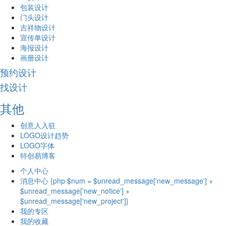
包装设计
门头设计
吉祥物设计
宣传单设计
海报设计
画册设计
预约设计
找设计
其他
创意人入驻
LOGO设计趋势
LOGO字体
特创易博客
个人中心
消息中心 {php $num = $unread_message['new_message'] +
$unread_message['new_notice'] +
$unread_message['new_project']}
我的专区
我的收藏