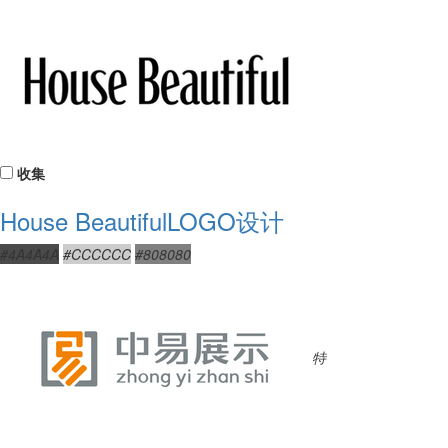
收集
House BeautifulLOGO设计
#4A4A4A
#CCCCCC
#808080
特