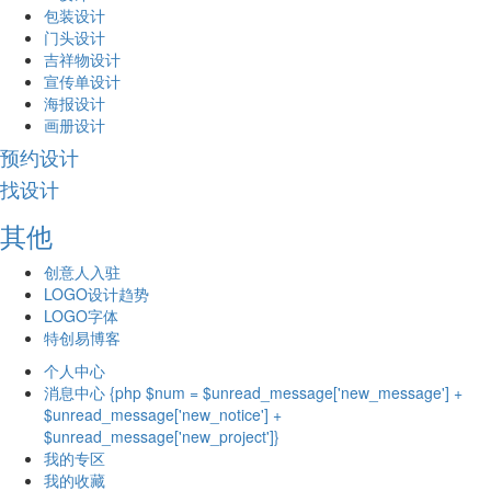
包装设计
门头设计
吉祥物设计
宣传单设计
海报设计
画册设计
预约设计
找设计
其他
创意人入驻
LOGO设计趋势
LOGO字体
特创易博客
个人中心
消息中心 {php $num = $unread_message['new_message'] +
$unread_message['new_notice'] +
$unread_message['new_project']}
我的专区
我的收藏