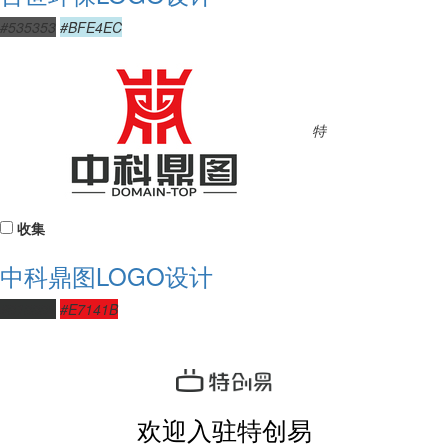
#535353
#BFE4EC
特
收集
中科鼎图LOGO设计
#313332
#E7141B
欢迎入驻特创易