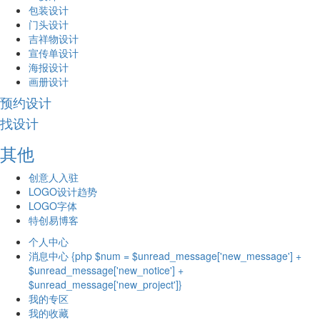
包装设计
门头设计
吉祥物设计
宣传单设计
海报设计
画册设计
预约设计
找设计
其他
创意人入驻
LOGO设计趋势
LOGO字体
特创易博客
个人中心
消息中心 {php $num = $unread_message['new_message'] +
$unread_message['new_notice'] +
$unread_message['new_project']}
我的专区
我的收藏