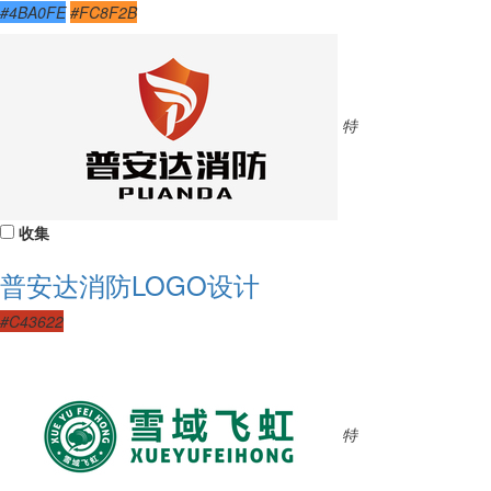
#4BA0FE
#FC8F2B
特
收集
普安达消防LOGO设计
#C43622
特