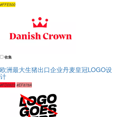
#FFE500
收集
欧洲最大生猪出口企业丹麦皇冠LOGO设
计
#FD0923
#EF878A