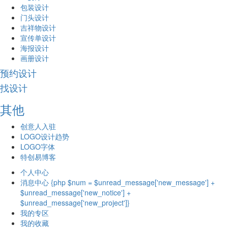
包装设计
门头设计
吉祥物设计
宣传单设计
海报设计
画册设计
预约设计
找设计
其他
创意人入驻
LOGO设计趋势
LOGO字体
特创易博客
个人中心
消息中心 {php $num = $unread_message['new_message'] +
$unread_message['new_notice'] +
$unread_message['new_project']}
我的专区
我的收藏