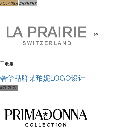
#C1A06B
#B6B6B6
知
收集
奢华品牌莱珀妮LOGO设计
#7F7F7F