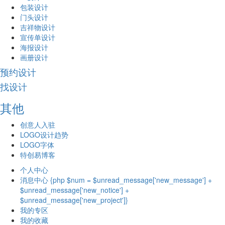
包装设计
门头设计
吉祥物设计
宣传单设计
海报设计
画册设计
预约设计
找设计
其他
创意人入驻
LOGO设计趋势
LOGO字体
特创易博客
个人中心
消息中心 {php $num = $unread_message['new_message'] +
$unread_message['new_notice'] +
$unread_message['new_project']}
我的专区
我的收藏