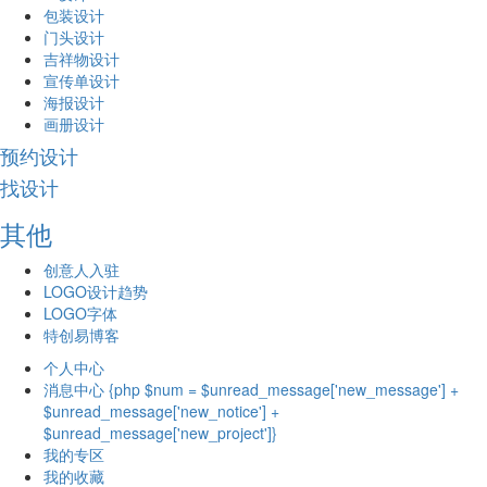
包装设计
门头设计
吉祥物设计
宣传单设计
海报设计
画册设计
预约设计
找设计
其他
创意人入驻
LOGO设计趋势
LOGO字体
特创易博客
个人中心
消息中心 {php $num = $unread_message['new_message'] +
$unread_message['new_notice'] +
$unread_message['new_project']}
我的专区
我的收藏