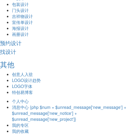
包装设计
门头设计
吉祥物设计
宣传单设计
海报设计
画册设计
预约设计
找设计
其他
创意人入驻
LOGO设计趋势
LOGO字体
特创易博客
个人中心
消息中心 {php $num = $unread_message['new_message'] +
$unread_message['new_notice'] +
$unread_message['new_project']}
我的专区
我的收藏