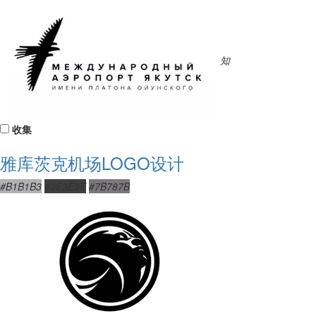
知
收集
雅库茨克机场LOGO设计
#B1B1B3
#3E3E3E
#7B787B