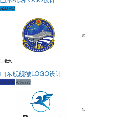
#038ED5
知
收集
山东舰舰徽LOGO设计
#1E3491
#798998
知