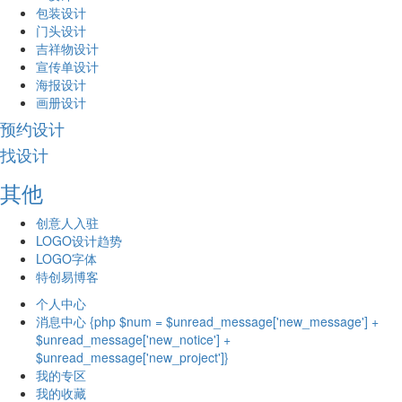
包装设计
门头设计
吉祥物设计
宣传单设计
海报设计
画册设计
预约设计
找设计
其他
创意人入驻
LOGO设计趋势
LOGO字体
特创易博客
个人中心
消息中心 {php $num = $unread_message['new_message'] +
$unread_message['new_notice'] +
$unread_message['new_project']}
我的专区
我的收藏