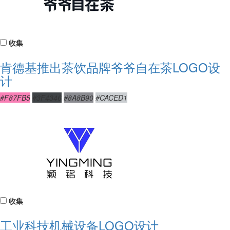
收集
肯德基推出茶饮品牌爷爷自在茶LOGO设
计
#F87FB5
#3F4346
#8A8B90
#CACED1
收集
工业科技机械设备LOGO设计