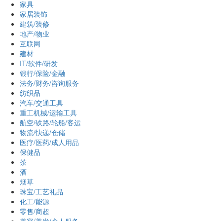
家具
家居装饰
建筑/装修
地产/物业
互联网
建材
IT/软件/研发
银行/保险/金融
法务/财务/咨询服务
纺织品
汽车/交通工具
重工机械/运输工具
航空/铁路/轮船/客运
物流/快递/仓储
医疗/医药/成人用品
保健品
茶
酒
烟草
珠宝/工艺礼品
化工/能源
零售/商超