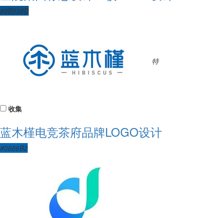
#0B538D
特
收集
蓝木槿电竞茶府品牌LOGO设计
#0666B2