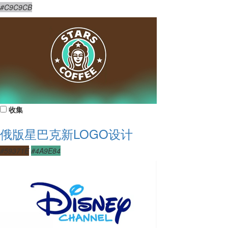
#C9C9CB
收集
俄版星巴克新LOGO设计
#59371E
#4A9E84