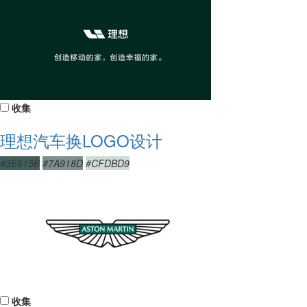
收集
理想汽车换LOGO设计
#3E615B
#7A918D
#CFDBD9
收集