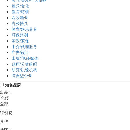
美容/美发/个人服务
娱乐/文化
教育/培训
农牧渔业
办公器具
体育/娱乐器具
环保监测
家政/安保
中介/代理服务
广告/设计
出版/印刷/媒体
政府/公益组织
研究/试验机构
综合型企业
知名品牌
出品：
全部
全部
特创易
其他
地区：