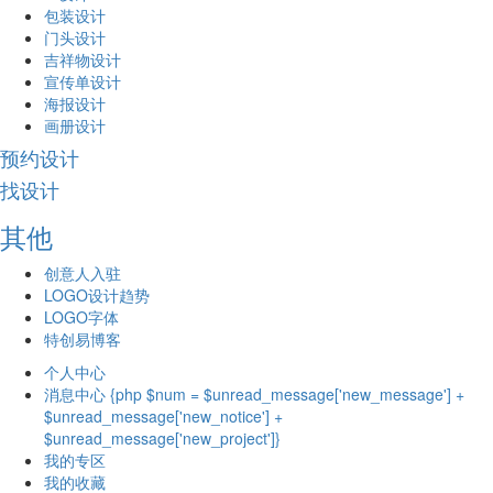
包装设计
门头设计
吉祥物设计
宣传单设计
海报设计
画册设计
预约设计
找设计
其他
创意人入驻
LOGO设计趋势
LOGO字体
特创易博客
个人中心
消息中心 {php $num = $unread_message['new_message'] +
$unread_message['new_notice'] +
$unread_message['new_project']}
我的专区
我的收藏