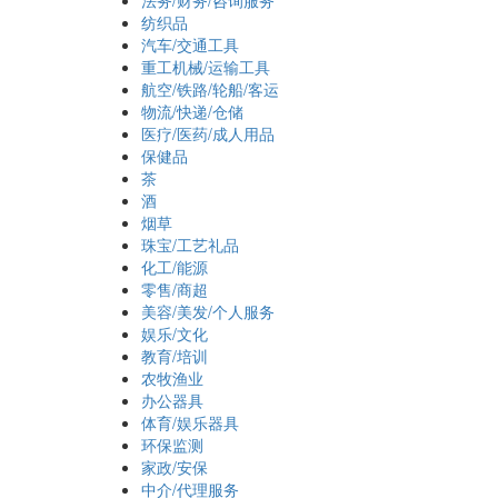
法务/财务/咨询服务
纺织品
汽车/交通工具
重工机械/运输工具
航空/铁路/轮船/客运
物流/快递/仓储
医疗/医药/成人用品
保健品
茶
酒
烟草
珠宝/工艺礼品
化工/能源
零售/商超
美容/美发/个人服务
娱乐/文化
教育/培训
农牧渔业
办公器具
体育/娱乐器具
环保监测
家政/安保
中介/代理服务