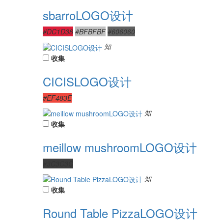
sbarroLOGO设计
#DC1D38
#BFBFBF
#606060
知
收集
CICISLOGO设计
#EF483E
知
收集
meillow mushroomLOGO设计
#3C3C3C
知
收集
Round Table PizzaLOGO设计