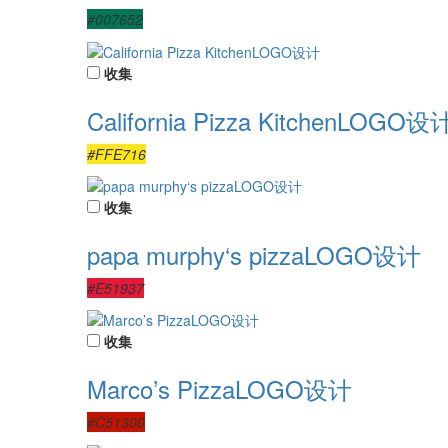
#007652
收集
California Pizza KitchenLOGO设
#FFE716
收集
papa murphy‘s pizzaLOGO设计
#E51937
收集
Marco’s PizzaLOGO设计
#C51300