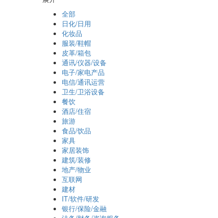
全部
日化/日用
化妆品
服装/鞋帽
皮革/箱包
通讯/仪器/设备
电子/家电产品
电信/通讯运营
卫生/卫浴设备
餐饮
酒店/住宿
旅游
食品/饮品
家具
家居装饰
建筑/装修
地产/物业
互联网
建材
IT/软件/研发
银行/保险/金融