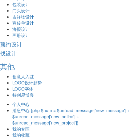
包装设计
门头设计
吉祥物设计
宣传单设计
海报设计
画册设计
预约设计
找设计
其他
创意人入驻
LOGO设计趋势
LOGO字体
特创易博客
个人中心
消息中心 {php $num = $unread_message['new_message'] +
$unread_message['new_notice'] +
$unread_message['new_project']}
我的专区
我的收藏