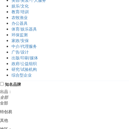
美容/美发/个人服务
娱乐/文化
教育/培训
农牧渔业
办公器具
体育/娱乐器具
环保监测
家政/安保
中介/代理服务
广告/设计
出版/印刷/媒体
政府/公益组织
研究/试验机构
综合型企业
知名品牌
出品：
全部
全部
特创易
其他
地区：