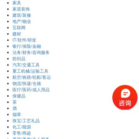
家具
家居装饰
建筑/装修
地产/物业
互联网
建材
IT/软件/研发
银行/保险/金融
法务/财务/咨询服务
纺织品
汽车/交通工具
重工机械/运输工具
航空/铁路/轮船/客运
物流/快递/仓储
医疗/医药/成人用品
保健品
茶
酒
烟草
珠宝/工艺礼品
化工/能源
零售/商超