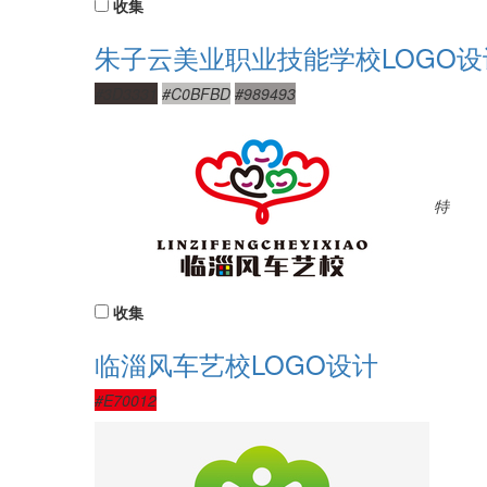
收集
朱子云美业职业技能学校LOGO设
#3D3331
#C0BFBD
#989493
特
收集
临淄风车艺校LOGO设计
#E70012