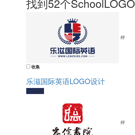
找到
52
个SchoolLOG
特
收集
乐滋国际英语LOGO设计
#1F2C59
特