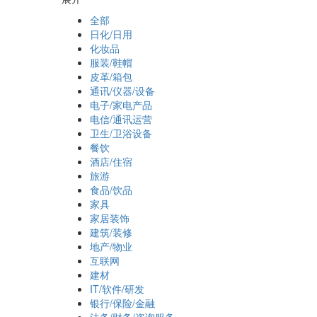
全部
日化/日用
化妆品
服装/鞋帽
皮革/箱包
通讯/仪器/设备
电子/家电产品
电信/通讯运营
卫生/卫浴设备
餐饮
酒店/住宿
旅游
食品/饮品
家具
家居装饰
建筑/装修
地产/物业
互联网
建材
IT/软件/研发
银行/保险/金融