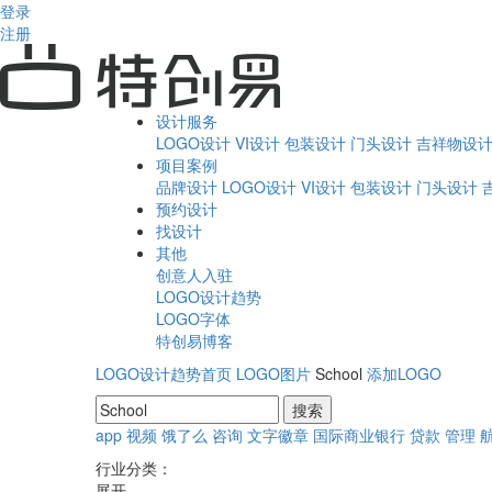
登录
注册
设计服务
LOGO设计
VI设计
包装设计
门头设计
吉祥物设
项目案例
品牌设计
LOGO设计
VI设计
包装设计
门头设计
预约设计
找设计
其他
创意人入驻
LOGO设计趋势
LOGO字体
特创易博客
LOGO设计趋势首页
LOGO图片
School
添加LOGO
app
视频
饿了么
咨询
文字徽章
国际商业银行
贷款
管理
行业分类：
展开