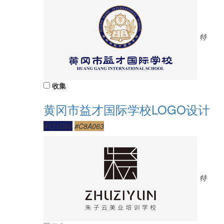
特
收集
黄冈市益才国际学校LOGO设计
#171C60
#C8A063
特