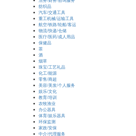
法务/财务/咨询服务
纺织品
汽车/交通工具
重工机械/运输工具
航空/铁路/轮船/客运
物流/快递/仓储
医疗/医药/成人用品
保健品
茶
酒
烟草
珠宝/工艺礼品
化工/能源
零售/商超
美容/美发/个人服务
娱乐/文化
教育/培训
农牧渔业
办公器具
体育/娱乐器具
环保监测
家政/安保
中介/代理服务