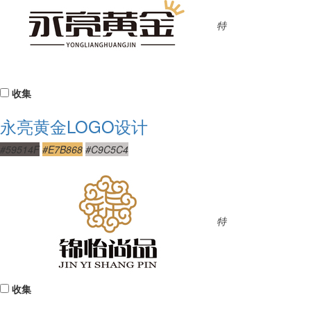
特
收集
永亮黄金LOGO设计
#59514F
#E7B868
#C9C5C4
特
收集