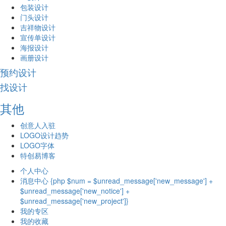
包装设计
门头设计
吉祥物设计
宣传单设计
海报设计
画册设计
预约设计
找设计
其他
创意人入驻
LOGO设计趋势
LOGO字体
特创易博客
个人中心
消息中心 {php $num = $unread_message['new_message'] +
$unread_message['new_notice'] +
$unread_message['new_project']}
我的专区
我的收藏