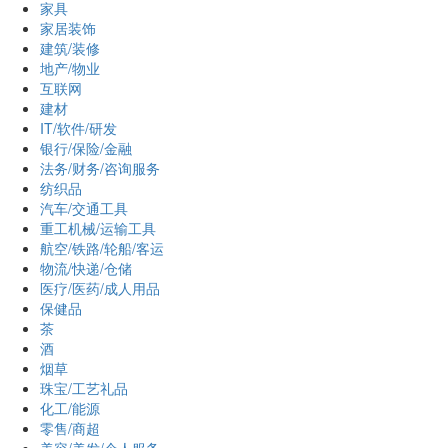
家具
家居装饰
建筑/装修
地产/物业
互联网
建材
IT/软件/研发
银行/保险/金融
法务/财务/咨询服务
纺织品
汽车/交通工具
重工机械/运输工具
航空/铁路/轮船/客运
物流/快递/仓储
医疗/医药/成人用品
保健品
茶
酒
烟草
珠宝/工艺礼品
化工/能源
零售/商超