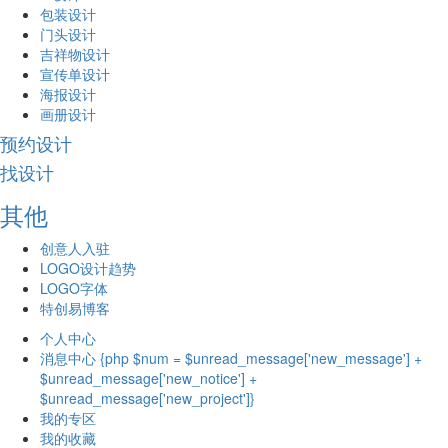
包装设计
门头设计
吉祥物设计
宣传单设计
海报设计
画册设计
预约设计
找设计
其他
创意人入驻
LOGO设计趋势
LOGO字体
特创易博客
个人中心
消息中心 {php $num = $unread_message['new_message'] +
$unread_message['new_notice'] +
$unread_message['new_project']}
我的专区
我的收藏