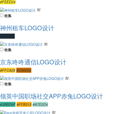
#FEED24
知
收集
神州租车LOGO设计
#192A3A
知
收集
京东咚咚通信LOGO设计
#FFC929
#C96E00
知
收集
领英中国职场社交APP赤兔LOGO设计
#3BBD9F
#FFB315
#A7E2D4
知