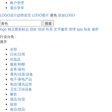
账户管理
退出登录
LOGO设计趋势首页
LOGO图片
黄色
添加LOGO
logo
独立图形标志
贷款
培训
外卖
文字徽章
管理
app
知名
披萨
行业分类：
展开
全部
日化/日用
化妆品
服装/鞋帽
皮革/箱包
通讯/仪器/设备
电子/家电产品
电信/通讯运营
卫生/卫浴设备
餐饮
酒店/住宿
旅游
食品/饮品