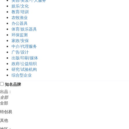
美容/美发/个人服务
娱乐/文化
教育/培训
农牧渔业
办公器具
体育/娱乐器具
环保监测
家政/安保
中介/代理服务
广告/设计
出版/印刷/媒体
政府/公益组织
研究/试验机构
综合型企业
知名品牌
出品：
全部
全部
特创易
其他
地区：