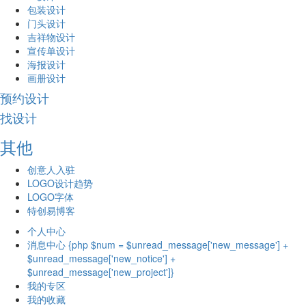
包装设计
门头设计
吉祥物设计
宣传单设计
海报设计
画册设计
预约设计
找设计
其他
创意人入驻
LOGO设计趋势
LOGO字体
特创易博客
个人中心
消息中心 {php $num = $unread_message['new_message'] +
$unread_message['new_notice'] +
$unread_message['new_project']}
我的专区
我的收藏