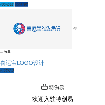
#00A0E8
#004197
特
收集
喜运宝LOGO设计
#125FAD
欢迎入驻特创易