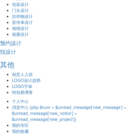
包装设计
门头设计
吉祥物设计
宣传单设计
海报设计
画册设计
预约设计
找设计
其他
创意人入驻
LOGO设计趋势
LOGO字体
特创易博客
个人中心
消息中心 {php $num = $unread_message['new_message'] +
$unread_message['new_notice'] +
$unread_message['new_project']}
我的专区
我的收藏