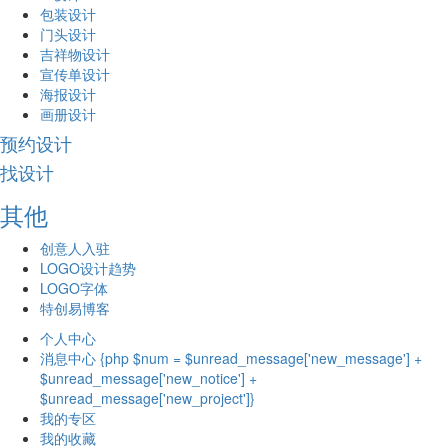
包装设计
门头设计
吉祥物设计
宣传单设计
海报设计
画册设计
预约设计
找设计
其他
创意人入驻
LOGO设计趋势
LOGO字体
特创易博客
个人中心
消息中心 {php $num = $unread_message['new_message'] +
$unread_message['new_notice'] +
$unread_message['new_project']}
我的专区
我的收藏