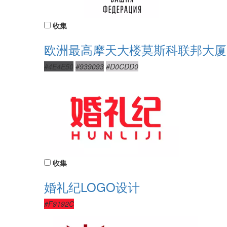
收集
欧洲最高摩天大楼莫斯科联邦大厦
#4E4E50
#939093
#D0CDD0
收集
婚礼纪LOGO设计
#F9192C