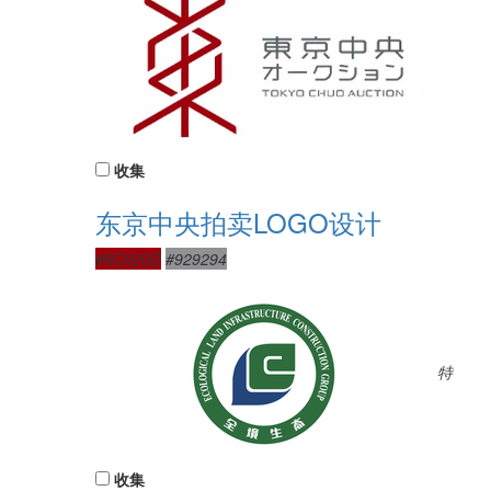
收集
东京中央拍卖LOGO设计
#9C020D
#929294
特
收集