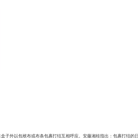
子外以包袱布或布条包裹打结互相呼应。安藤湘桂指出：包裹打结的日语表