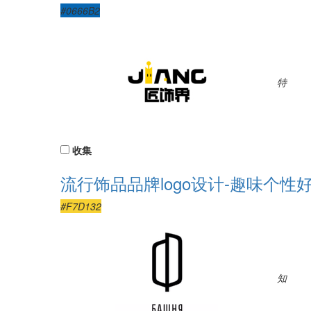
#0666B2
特
收集
流行饰品品牌logo设计-趣味个性
#F7D132
知