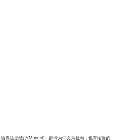
达是结び(Musubi)，翻译为中文为挂勾，也有结缘的