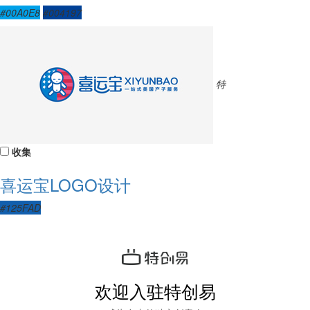
#00A0E8
#004197
特
收集
喜运宝LOGO设计
#125FAD
欢迎入驻特创易