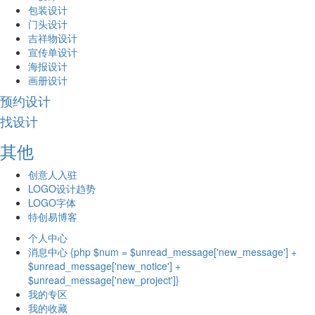
包装设计
门头设计
吉祥物设计
宣传单设计
海报设计
画册设计
预约设计
找设计
其他
创意人入驻
LOGO设计趋势
LOGO字体
特创易博客
个人中心
消息中心 {php $num = $unread_message['new_message'] +
$unread_message['new_notice'] +
$unread_message['new_project']}
我的专区
我的收藏