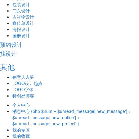
包装设计
门头设计
吉祥物设计
宣传单设计
海报设计
画册设计
预约设计
找设计
其他
创意人入驻
LOGO设计趋势
LOGO字体
特创易博客
个人中心
消息中心 {php $num = $unread_message['new_message'] +
$unread_message['new_notice'] +
$unread_message['new_project']}
我的专区
我的收藏